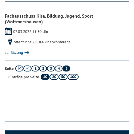
Fachausschuss Kita, Bildung, Jugend, Sport
(Woltmershausen)
07.03.2022 19:30 Uhr
öffentliche ZOOM-Videokonferenz
zur Sitzung
1
2
3
4
5
Seite
10
20
50
100
Einträge pro Seite