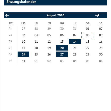
Sitzungskalender
August 2026
Kw
Mo
Di
Mi
Do
Fr
Sa
So
27
28
29
30
31
01
02
31
03
04
05
06
07
08
09
32
10
11
12
13
14
15
16
33
17
18
19
20
21
22
23
34
24
25
26
27
28
29
30
35
31
01
02
03
04
05
06
36