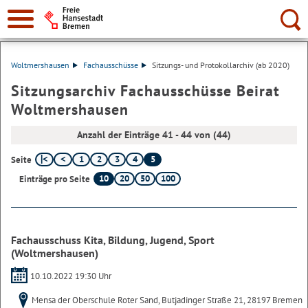
Suche:
Woltmershausen
Fachausschüsse
Sitzungs- und Protokollarchiv (ab 2020)
Sitzungsarchiv Fachausschüsse Beirat
Woltmershausen
Anzahl der Einträge 41 - 44 von (44)
1
2
3
4
5
Seite
10
20
50
100
Einträge pro Seite
Fachausschuss Kita, Bildung, Jugend, Sport
(Woltmershausen)
10.10.2022 19:30 Uhr
Mensa der Oberschule Roter Sand, Butjadinger Straße 21, 28197 Bremen