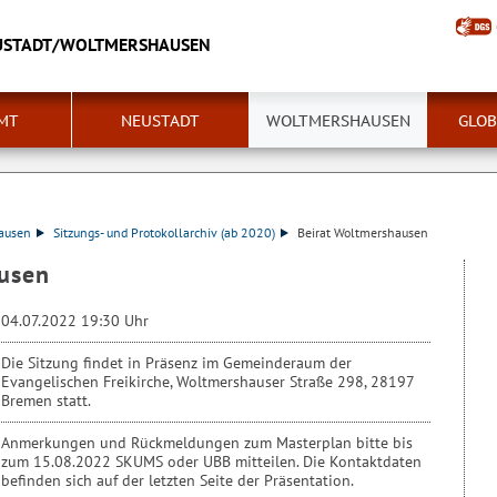
USTADT/WOLTMERSHAUSEN
MT
NEUSTADT
WOLTMERSHAUSEN
GLOB
ausen
Sitzungs- und Protokollarchiv (ab 2020)
Beirat Woltmershausen
usen
04.07.2022 19:30 Uhr
Die Sitzung findet in Präsenz im Gemeinderaum der
Evangelischen Freikirche, Woltmershauser Straße 298, 28197
Bremen statt.
Anmerkungen und Rückmeldungen zum Masterplan bitte bis
zum 15.08.2022 SKUMS oder UBB mitteilen. Die Kontaktdaten
befinden sich auf der letzten Seite der Präsentation.