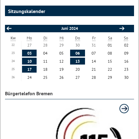
Sitzungskalender
Juni 2024
Kw
Mo
Di
Mi
Do
Fr
Sa
So
27
28
29
30
31
01
02
22
03
04
05
06
07
08
09
23
10
11
12
13
14
15
16
24
17
18
19
20
21
22
23
25
24
25
26
27
28
29
30
26
Bürgertelefon Bremen